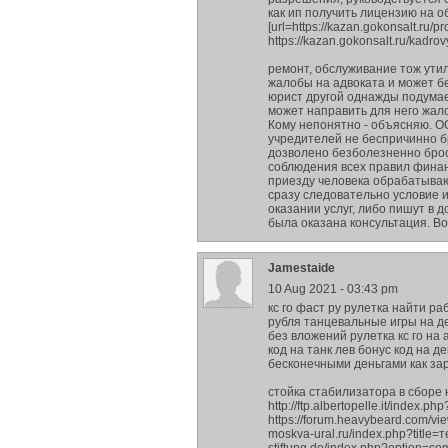
как ип получить лицензию на 
[url=https://kazan.gokonsalt.ru/
https://kazan.gokonsalt.ru/kadro
ремонт, обслуживание тож ути
жалобы на адвоката и может бе
юрист другой однажды подумает
может направить для него жало
Кому непонятно - объясняю. О
учредителей не беспричинно б
дозволено безболезненно брос
соблюдения всех правил фина
приезду человека обрабатываю
сразу следовательно условие 
оказании услуг, либо пишут в 
была оказана консультация. В
Jamestaide
10 Aug 2021 - 03:43 pm
кс го фаст ру рулетка найти ра
рубля танцевальные игры на де
без вложений рулетка кс го на
код на танк лев бонус код на д
бесконечными деньгами как зар
стойка стабилизатора в сборе н
http://ftp.albertopelle.it/inde
https://forum.heavybeard.com/vi
moskva-ural.ru/index.php?title=