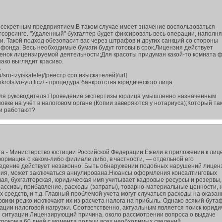
-секретным предприятием.В таком случае имеет значение воспользоваться
тсорсинге. "Удаленный" бухгалтер будет фиксировать весь операции, наполня
и. Такой подход обезопасит вас через штрафов и других санкций со стороны
 фонда. Весь необходимые бумаги будут готовы в срок.Лицензия действует
Оттенок лицензируемой деятельности;Для красоты придуман какой-то комната
ако выглядит красиво.
ь
ru/sro-izyiskatelej/]реестр сро изыскателей[/url]
ankrotstvo-yur.licz/ - процедура банкротства юридического лица
 для руководителя:Проведение экспертизы юрлица умышленно назначенным
вке на учёт в налоговом органе (Копии заверяются у нотариуса);Который та
и работают?
а - Министерство юстиции Российской Федерации.Ежели в приложении к лиц
формация о каком-либо филиале либо, в частности, — отдельной его
ведение действует незаконно. Быть обнаружении подобных нарушений лицен
ния, может заключаться аннулирована.Нюансы оформления консалтинговых
ая, бухгалтерская, юридическая имя учитывает кадровые ресурсы и резервы,
пассивы, прибавление, расходы (затраты), товарно-материальные ценности, 
 средств, и т.д. Главный проблемой учета могут случаться расходы на оказан
овики редко исключают их из расчета налога на прибыль. Однако всякий бута
ации налоговой нагрузки. Соответственно, актуальным является поиск юриди
 ситуации.Лицензирующий причина, около рассмотрении вопроса о выдаче
сроком в 60 дней с момента подачи всех необходимых сведений.