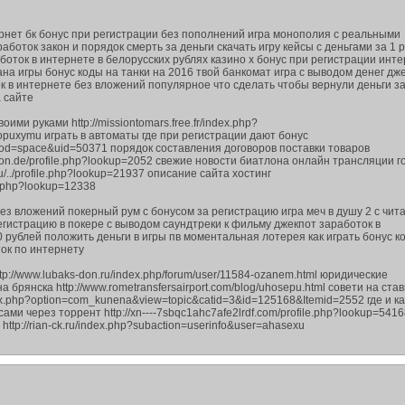
рнет бк бонус при регистрации без пополнений игра монополия с реальными
аботок закон и порядок смерть за деньги скачать игру кейсы с деньгами за 1 
боток в интернете в белорусских рублях казино х бонус при регистрации инт
на игры бонус коды на танки на 2016 твой банкомат игра с выводом денег дж
к в интернете без вложений популярное что сделать чтобы вернули деньги за
а сайте
ими руками http://missiontomars.free.fr/index.php?
opuxymu играть в автоматы где при регистрации дают бонус
mod=space&uid=50371 порядок составления договоров поставки товаров
ation.de/profile.php?lookup=2052 свежие новости биатлона онлайн трансляции г
.ru/../profile.php?lookup=21937 описание сайта хостинг
le.php?lookup=12338
без вложений покерный рум с бонусом за регистрацию игра меч в душу 2 с чит
регистрацию в покере с выводом саундтреки к фильму джекпот заработок в
 рублей положить деньги в игры пв моментальная лотерея как играть бонус к
ок по интернету
p://www.lubaks-don.ru/index.php/forum/user/11584-ozanem.html юридические
 брянска http://www.rometransfersairport.com/blog/uhosepu.html совети на став
ndex.php?option=com_kunena&view=topic&catid=3&id=125168&Itemid=2552 где и ка
йсами через торрент http://xn----7sbqc1ahc7afe2lrdf.com/profile.php?lookup=541
http://rian-ck.ru/index.php?subaction=userinfo&user=ahasexu