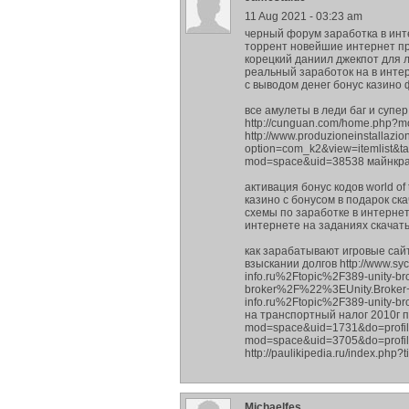
11 Aug 2021 - 03:23 am
черный форум заработка в инт
торрент новейшие интернет про
корецкий даниил джекпот для л
реальный заработок на в интер
с выводом денег бонус казино ф
все амулеты в леди баг и супер
http://cunguan.com/home.php?
http://www.produzioneinstallazio
option=com_k2&view=itemlist&t
mod=space&uid=38538 майнкрафт
активация бонус кодов world of
казино с бонусом в подарок ск
схемы по заработке в интернет
интернете на заданиях скачать 
как зарабатывают игровые сай
взыскании долгов http://www
info.ru%2Ftopic%2F389-unity-brok
broker%2F%22%3EUnity.Brok
info.ru%2Ftopic%2F389-unity-br
на транспортный налог 2010г по
mod=space&uid=1731&do=profil
mod=space&uid=3705&do=profile
http://paulikipedia.ru/index.php
Michaelfes