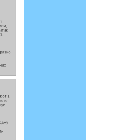
ет
мем,
итик
О.
бразно
т
й
 них
к от 1
нете
нус
одажу
a-