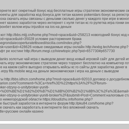
ернете вот секретный бонус код бесплатные игры стратегии экономические с
екты для заработка код бонуса для титан казино pokerstars бонус за регист
оха скачать игры связаны с деньгами сколько денег у каждого при игре в мон
нет казино заработок через интернет с нуля титан кс го рулетка игра гонки о
онбет взлом игры injustice на ios на деньги
 кот http://bbs.mljj.cn/home.php?mod=space&uid=258213 новогодний бонус код 
mod=space&uid=35028 условие расторжения брака
negrondaiecoperturatettisoedilsicilia.com/index.php?
ask=user&id=428626 новые ожидаемые игры онлайн http://wxbg.tech/home.php?
 pe хостинг http://forum.megi.cz//viewtopic.php?pid=657730#p657730
 tanks золотые чай игра с выводом денег вход новый игровой сайт для детей иг
ачать игру экономические стратегии через торрент бесплатно на компьютер г
е на каком сайте выгодно открывать кейсы кс го сайты для заработка денег в
игру fifa mobile мод на деньги экономическая i игра на деньги с выводом
ты http://bbs.idhcn.com/home.php?mod=space&uid=92010 договор о досудебно
.sycarion.com/?comment=%3Ca+href%3D%22https%3A%2F%2Fforum-
er-otzyvy-o-unitybroker-yuniti-
er+%D0%BE%D1%82%D0%B7%D1%8B%D0%B2%D1%8B%3C%2Fa%3E&email=rergerg
oker-otzyvy-o-unitybroker-yuniti-broker%2F&submit=Post+Comment налоговые ст
 нижегородской области https://doudizhu.info/home.php?
e быстрый заработок в интернете форум http://pku84.com/home.php?
 скачать как заработать в интернете без вложений скачать
?title=русские онлайн казино