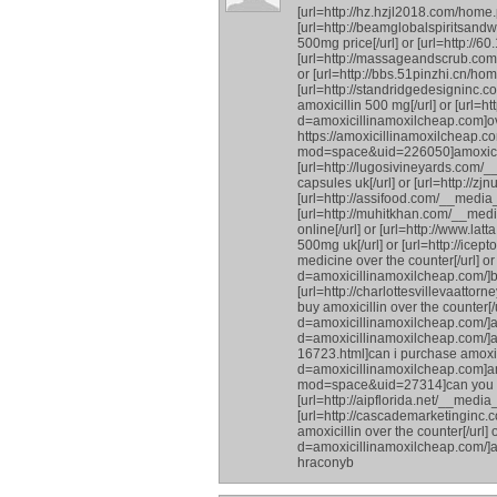
[url=http://hz.hzjl2018.com/hom
[url=http://beamglobalspiritsan
500mg price[/url] or [url=http:/
[url=http://massageandscrub.com
or [url=http://bbs.51pinzhi.cn/
[url=http://standridgedesigninc
amoxicillin 500 mg[/url] or [url
d=amoxicillinamoxilcheap.com]over
https://amoxicillinamoxilcheap.c
mod=space&uid=226050]amoxicilli
[url=http://lugosivineyards.com
capsules uk[/url] or [url=http:
[url=http://assifood.com/__media
[url=http://muhitkhan.com/__med
online[/url] or [url=http://www.l
500mg uk[/url] or [url=http://ic
medicine over the counter[/url] o
d=amoxicillinamoxilcheap.com/]buy
[url=http://charlottesvillevaatt
buy amoxicillin over the counter[
d=amoxicillinamoxilcheap.com/]am
d=amoxicillinamoxilcheap.com/]amox
16723.html]can i purchase amoxici
d=amoxicillinamoxilcheap.com]amox
mod=space&uid=27314]can you pur
[url=http://aipflorida.net/__medi
[url=http://cascademarketinginc
amoxicillin over the counter[/url]
d=amoxicillinamoxilcheap.com/]am
hraconyb