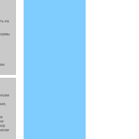
ть на
 формы
кие
ензии
зия,
не
ие
фор
чески