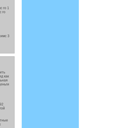
с го 1
с го
симс 3
чить
ид как
льная
деньги
92
гой
итные
к