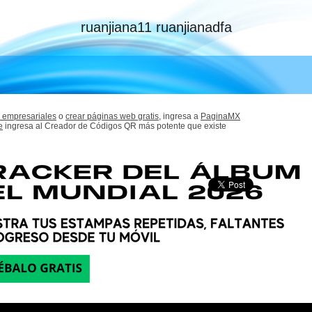
ruanjiana11 ruanjianadfa
 empresariales
o
crear páginas web gratis,
ingresa a
PaginaMX
e
ingresa al Creador de Códigos QR más potente que existe