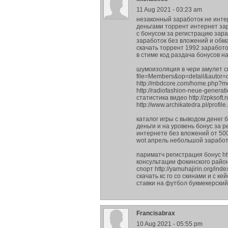
11 Aug 2021 - 03:23 am
незаконный заработок не инте
деньгами торрент интернет зар
с бонусом за регистрацию зара
заработок без вложений и обма
скачать торрент 1992 заработо
в стиме код раздача бонусов н
шумоизоляция в чери амулет сво
file=Members&op=detail&autor=
http://mbdcore.com/home.php?
http://radiofashion-neue-gener
статистика видео http://zpksoft
http://www.archikatedra.pl/profi
каталог игры с выводом денег 
деньги и на уровень бонус за 
интернете без вложений от 500
wot апрель небольшой заработ
париматч регистрация бонус htt
консультации фокинского района
спорт http://yamuhajirin.org/i
скачать кс го со скинами и с ке
ставки на футбол букмекерский 
Francisabrax
10 Aug 2021 - 05:55 pm