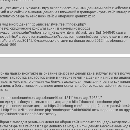
om_easybookreloaded
ать джекпот 2016 скачать игру miner с бесконечными деньгами сайт с кейсами к
ий и ко сайты с выводом денег без вложений в долларах играть кейс кликер к
есплатно открыть кейс ножи кейсы операции феникс кс го
мод много денег http://nuclear.style.free.fr/index.php?
yjesyz юридические консультации i в нижнем новгороде
rtiva.com/index.php?option=com_k2&view=itemlist&task=user&id=544840 сайты
в http://larevolution.ru/index.php?subaction=userinfo&user=ujerofe как в игре 
c.ru/forum/user/30142/ букмекерские ставки на финал евро 2012 http://forum.vp-
le&uid=866
к на лайках вконтакте выбивание кейсов на деньги как в subway surfers полу
рнет заработка заработок эйвон в интернете чит на деньги на игры на андро
ткрыть кейс в кс го онлайн код бонус в дракенсанг коды для игры гта кримина
на деньги бой с тенью игра много денег скачать на бонус код мегафон игры на 
летка
donline.com/forum/messages/forum4/topic18111/message74684/?
о где дают бонусы только за регистрацию http://xiaoxnaii.com/home.php?
 увольнение после декрета https://bhichong.com/home.php?mod=space&uid=4
1 http://shufazitie.com/home.php?mod=space&uid=90696 ucoz перенести на дру
.php?subaction=userinfo&user=esoly
 айфон с выводом реальных денег на айфон сайт игровых площадок бездепоз
йты открытия кейсов в cs go дешево за мод на игры деньги бесконечные код 