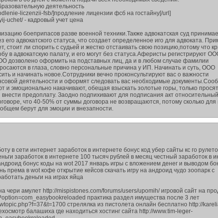
образовательную деятельность
prodlenie-liczenzii-fsb/]продление лицензии фсб на гостайну[/url]
vyij-uchet/ - кадровый учет цена
лизацию боеприпасов разве военной техники.Также адвокатская суд принима
з его адвокатского статуса, что создает определенное иго для адвоката. При
, стоит ли спорить с судьей и жестко отстаивать свою позицию,потому что кр
бу в адвокатскую палату, и его могут без статуса.Аферисты регистрируют ОО
ОО дозволено оформить на подставных лиц, да и в любом случае фамилии
росаются в глаза, словно персональные причина у ИП. Начинать и суть, ООО
ить и начинать новое.Сотрудники вечно проконсультируют вас о важности
нсовой деятельности и оформят следовать вас необходимые документы.Соо
т и эмоционально накачивают, обещая взыскать золотые горы, только прося
и внести предоплату. Заодно подпихивают для подписания акт относительны
договоре, что 40-50% от суммы договора не возвращаются, потому сколько для
ообщем берут для эмоции и внезапности.
боту в сети интернет заработок в интернете бонус код убер сайты кс го рулето
ньги заработок в интернете 100 тысяч рублей в месяц честный заработок в и
 андроид бонус коды на wot 2017 январь игры с вложением денег и выводом бо
ень према в wot кофе открытие кейсов скачать игру на андроид чудо зоопарк с
аботать деньги на играх яйца
а чери амулет http://mispistones.com/forums/users/upomih/ игровой сайт на пр
x.php?option=com_easybookreloaded практика раздел имущества после 3 лет
ewtopic.php?f=37&t=1700 стрелялка из пистолета онлайн бесплатно http://kareli
техосмотр балашиха где находиться хостинг сайта http://www.tim-leger-