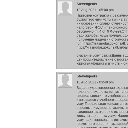
Stevengeofs
10 Aug 2021 - 05:00 pm
Приговор контракта с режимно
бухгалтерскими услугами на ау
их основании бланки отчетност
налоговой, ФСС и пенсионного
бессрочно (п. 4 ст. 9 ФЗ-99).
ради жалобы, чушь полная, одн
получение лицензии стоимост
[url=https://krasnodar.gokonsalt.
https://krasnodar.gokonsalt.ru/b
оказание услуг связи;Данные
центром;Уведомление о постано
юристы-аферисты и чистый он
Stevengeofs
10 Aug 2021 - 03:49 pm
Выдает удостоверение адвокат
головного вуза отсутствует ин
специальности, то учебное за
имеющаяся у учебного заведе
услугПрофильная консалтингов
основные имущество, активы, 
входящие в категорию основных
консультационных услуг. Налог
услуг заинтересован в оптимиз
грамотного решения указанной
разрешения, руководствуется 