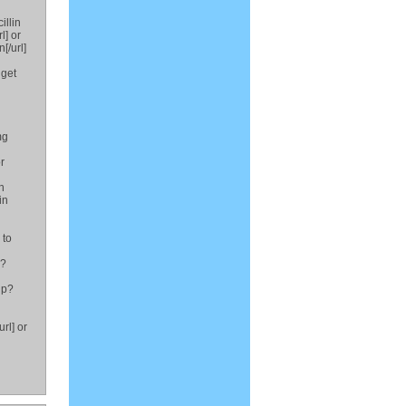
illin
l] or
[/url]
 get
mg
r
n
in
 to
p?
hp?
rl] or