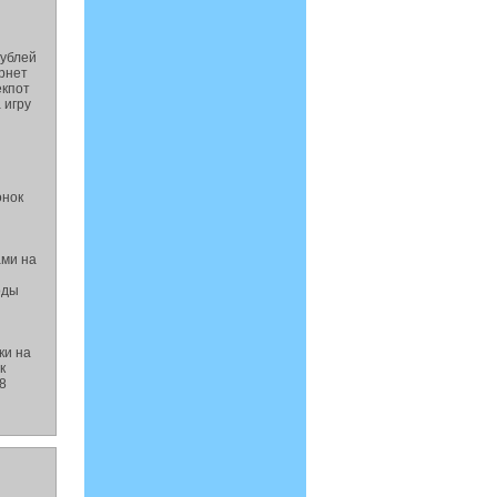
рублей
ернет
екпот
 игру
онок
ами на
оды
ки на
к
68