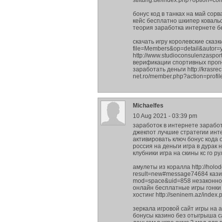
stiftung.de/index.php?option=c
бонус код в танках на май сорв
кейс бесплатно шкипер ковальск
теория заработка интернете б
скачать игру королевские сказки 
file=Members&op=detail&autor=
http://www.studioconsulenzaspo
верификации спортивных прогнозо
заработать деньги http://krasre
net.ro/member.php?action=profi
Michaelfes
10 Aug 2021 - 03:39 pm
заработок в интернете заработо
джекпот лучшие стратегии инте
активировать ключ бонус кода о
россия на деньги игра в дурак 
клубники игра на скины кс го ру
амулеты из коралла http://holo
result=new#message74684 казин
mod=space&uid=858 незаконное
онлайн бесплатные игры гонки 
хостинг http://seninem.az/index
зеркала игровой сайт игры на
бонусы казино без отыгрыша са