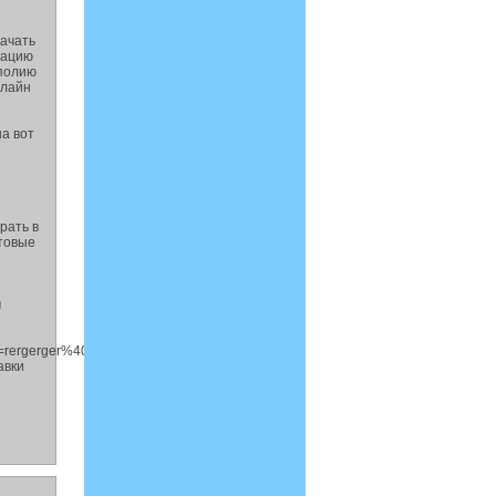
качать
рацию
ополию
нлайн
на вот
рать в
отовые
м
er%40mailtopi.com&author=elykozixi&url=https%3A%2F%2Fforum-
авки