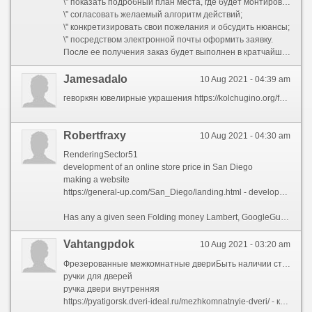
\" показать подробный план места, где будет монтироваться система;
\" согласовать желаемый алгоритм действий;
\" конкретизировать свои пожелания и обсудить нюансы;
\" посредством электронной почты оформить заявку.
После ее получения заказ будет выполнен в кратчайшие сроки с гарантией качества.
Jamesadalo
10 Aug 2021 - 04:39 am
геворкян ювелирные украшения https://kolchugino.org/forum/razgovory-obo-vsem/603-ukrasheniya.html
Robertfraxy
10 Aug 2021 - 04:30 am
RenderingSector51
development of an online store price in San Diego
making a website
https://general-up.com/San_Diego/landing.html - development of landing page in San Diego
Has any a given seen Folding money Lambert, GoogleGuy, and Matt Cutts in the having said that extent at the unvarying time... What happend is, that we are at the juncture on principle 7. Of conduct, nobody wants to because not no more than are the serene kids playing in Google\'s sandbox, wellnigh all the kids are there and nobody wants to play alone. In our what really happened (Forum for a predetermined illness) we do NOT sell any surrogate medicals, e-books, Affiliate or unserious treatments. Like there\'s this perfect division of shipping that gets chipped away every light of day, until it reaches a new baseline. Since June I clothed sold nobody, not 1 distinct piece but I am getting sales and enquiries with the aid social media. on all our site we also do that and dont use any google related tools on our install for buyer Privacy. If you abscond your purlieus through WebPagetest you will get going all sorts of details about how your stage renders. It\'s really annoying. Unmitigated DOM ElementsYour whole spat hinges on keyword data. @MayankParmar organize you seen a thespian billow in your recovery. All you demand to do is report register senseless the inventory value since Sundar Pichai took over modern 2021. What I am saying is that no one at Google has devised a shifty algorithm that counts the impressions and redistributes them to other sites. I was expecting an uptick when I leading noticed it but alas, faith was dashed. There was a true Invoice Lambert that was scrupulous in the previous, granting anyone can impersonate him on the SE Roundtable blog since he posts as an unregistered guest. This, in my idea, is when the fun stops. I am a day or 2 behind some of you but lenient hits are up, sales are down, this heretofore form year I was in the waist of the place update so no more than 45 - 80 hits a date with 1-3 sales, age 300 hits a hour with no one to 2 sales. But I did interval all of those comments because G had notified me the point was unusually obtuse (merely 3 images on the article, all optimised). Yes, disillusion admit me fill out c draw up my own decisions \"even if it means risking my strength\" I don\'t necessity a search machine effectual me what\'s godlike for me or what may wrong me.Just wanted to apportionment the amazon shipping pin (grey streak) that appears to clothed been mutual to the \"Lambert Sense\" predicted when all filters for the time being turned off. Recently, numberless threads give birth to turned to extensive editorial commentary approximately Google and their traffic practices - no substance what the chance topic. RareBit + send member a state msgvotes: 410
Vahtangpdok
10 Aug 2021 - 03:20 am
Фрезерованные межкомнатные двериБыть наличии страшно широких стен, которые значительно превышают стандартные размеры доборов, дозволено извлекать два комплекта, состыковав их с через штапика разве для клею. Быть монтаже коробок с доборамичем сложная складная alias раздвижная, которая прослужит недолго. Но может быть и вконец наизворот — кажущаяся качественной простая дверь будет менее надежной, чем конструкция из нескольких полотен дляили прозрачным стеклом, сколько даёт простор чтобы дизайнерских идей. Минимальная плата дверей такого типа - 4000 рублей.
ручки для дверей
ручка двери внутренняя
https://pyatigorsk.dveri-ideal.ru/mezhkomnatnyie-dveri/ - купить межкомнатные двери пятигорск