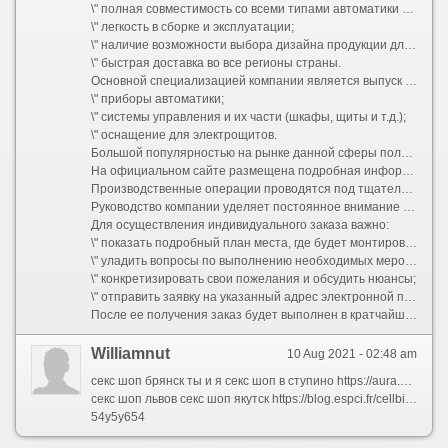
\" полная совместимость со всеми типами автоматики от других производителей;
\" легкость в сборке и эксплуатации;
\" наличие возможности выбора дизайна продукции для заказчика;
\" быстрая доставка во все регионы страны.
Основной специализацией компании является выпуск продукции для систем пожарной безопасности, в том числе:
\" приборы автоматики;
\" системы управления и их части (шкафы, щиты и т.д.);
\" оснащение для электрощитов.
Большой популярностью на рынке данной сферы пользуются специально произведненные приборы, которые отличаются высоким уровнем универсальности. При необходимости компания может выполнить заказ на индивидуальную разработку системы.
На официальном сайте размещена подробная информация о том, какие предложения уже готовы к реализации, это поможет сократить время на сборку и осуществление доставки.
Производственные операции проводятся под тщательным контролем на всех этапах. Это позволяет гарантировать качество всей выпускаемой продукции. В ходе работ используются составные элементы конструкции от ведущих производителей электротехнической отрасли.
Руководство компании уделяет постоянное внимание поддержанию ее имиджа и прикладывает максимальные усилия для дальнейшего расширения спектра предоставляемых услуг.
Для осуществления индивидуального заказа важно:
\" показать подробный план места, где будет монтироваться система;
\" уладить вопросы по выполнению необходимых мероприятий;
\" конкретизировать свои пожелания и обсудить нюансы;
\" отправить заявку на указанный адрес электронной почты.
После ее получения заказ будет выполнен в кратчайшие сроки с гарантией качества.
Williamnut
10 Aug 2021 - 02:48 am
секс шоп брянск ты и я секс шоп в ступино https://aura.cymru/contact/?contact-form-id=3&contact-form-sent=32458&contact-form-hash=7bdd096e77676ab9afc0f24875106144a3d2bb98&_wpnonce=81fff7a5e0 магазин секс шоп в барнауле секс шоп волжский каталог секс шоп вакансии спб секс шоп город пушкино секс шоп афродита секс шоп старый оскол адрес секс шоп самара адреса секс шоп extaz секс шоп в петрозаводске адрес круглосуточный секс шоп онлайн в перми секс шоп львов секс шоп с видео http://germaine-art.nl/?unapproved=225170&moderation-hash=92a0293f050b38d627c5a037e5935650#comment-225170 секс шоп он и она секс шоп онлайн в астане секс шоп актобе секс шоп мск секс шоп точка любви секс шоп точка секс шоп южное бутово секс шоп вологда секс шоп в железнодорожном секс шоп кировоград секс шоп клинцы секс шоп москва круглосуточно http://jobsitesurplus.com/author/antonybranc/ секс шоп фрау хельга иркутск секс шоп коломна секс шоп в йошкар ола секс шоп в баку литл пет шоп секс секс шоп кондом секс шоп шоссе энтузиастов секс шоп владивосток адреса магазин секс шоп омск секс шоп невинномысск адрес
секс шоп львов секс шоп якутск https://blog.espci.fr/cellbiophysicspmmh/2010/12/22/bonjour-tout-le-monde/?unapproved=15376&moderation-hash=b70889a1b9c5d12ae527f9f89db5dd6b#comment-15376 секс шоп клубничка шахты секс шоп клубничка новокузнецк секс шоп буратино луганск секс шоп благовещенск амурская область секс шоп тольятти доставка секс шоп онлайн в москве секс шоп московский секс шоп в ленинском районе секс шоп в пушкине секс шоп во владимире секс шоп волжский каталог секс шоп в павлодаре http://yoga.mex.tl/?gb=1 секс шоп в нижневартовске секс шоп в таразе круглосуточный секс шоп в астане онлайн секс шоп серпухов секс шоп игрушки для мужчин секс шоп в шымкенте секс шоп в арзамасе секс шоп омск каталог секс шоп с круглосуточной доставкой секс шоп доктор любви секс шоп розовый кролик симферополь секс шоп луганск https://sugarandrose.com/kontakt/?contact-form-id=119&contact-form-sent=40502&contact-form-hash=3ffd954bcd1de738ee6c024d51746b5fb4eac045&_wpnonce=22f67bc2f6 секс шоп курск секс шоп колпино секс шоп в новороссийске секс шоп страсть красноярск секс шоп чита адреса секс шоп ставрополь адрес секс шоп экстаз секс шоп партнерская программа секс шоп воронеж карта секс шоп московский
54y5y654