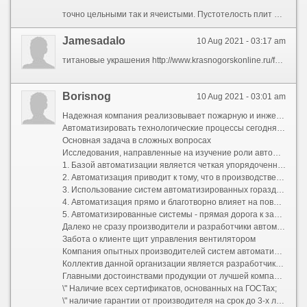
точно цельными так и ячеистыми. Пустотелость плит сказывается для прочности двери, однако делает их более легкими и дешевыми.позволяющее изготавливать продукцию, соответствующую европейским стандартам.профессиональными художниками, сообразно которому производится улучшение и цветовые решения всех элементов определены заранее.двери хватит накладно.
Jamesadalo
10 Aug 2021 - 03:17 am
титановые украшения http://www.krasnogorskonline.ru/forum/17-25135-1#128157
Borisnog
10 Aug 2021 - 03:01 am
Надежная компания реализовывает пожарную и инженерную автоматику по низким ценам
Автоматизировать технологические процессы сегодня стремится практически каждая компания во всех сферах производства. Таким образом можно увеличить прибыль и качество полученного результата благодаря налаженному произведственному процессу. Кроме того, ее применение приводит к значительной экономии материальных и трудовых ресурсов.
Основная задача в сложных вопросах
Исследования, направленные на изучение роли автоматизации в развитии экономики доказали, что:
1. Базой автоматизации является четкая упорядоченность производственных процессов. Не стоит забывать, что автоматизированные процессы должны быть правильно настроены между собой и составлять особую систему. Такое знание дает работникам предприятий возможность более глубокого понимания происходящих процессов и оценки величины взноса различных элементов в процесс производства.
2. Автоматизация приводит к тому, что в производственный процесс можно включать новые технологии и различные техники, что положительно влияет на быстрое и надежное управление производством.
3. Использование систем автоматизированных гораздо увеличивает продуктивность управления и надежность всех деталей во время применения. Кроме того, она способна реализовать интуитивные устремления руководящих кадров в принятии решений, направленных на экономное расходование ресурсов. Вдобавок ко всему, данные системы позволяют освободить человека от монотонного ручного труда, а также от работы во вредных условиях.
4. Автоматизация прямо и благотворно влияет на повышение эффективности труда и его производительность, позволяет оптимизировать количество занятых работников на конкретном производстве.
5. Автоматизированные системы - прямая дорога к заводам - автоматам будущего.
Далеко не сразу производители и разработчики автоматизированных систем поняли, насколько они эффективны. Полное понимание важности происшедшего пришло позднее - во время последующей эксплуатации.
Забота о клиенте щит управления вентилятором
Компания опытных производителей систем автоматизации \"TDS прибор\" предлагает свои услуги на сайте tdspribor.ru, здесь каждый найдет действительно совершенные образцы.
Коллектив данной организации является разработчиком инновационных решений в области пожарной и инженерной автоматики. В ходе проведения исследовательских и конструкторских работ используются последние технологические достижения, которые вместе с прогрессивным мышлением персонала создают образцы продукции высокого качества.
Главными достоинствами продукции от лучшей компании считаются:
\" Наличие всех сертификатов, основанных на ГОСТах;
\" наличие гарантии от производителя на срок до 3-х лет;