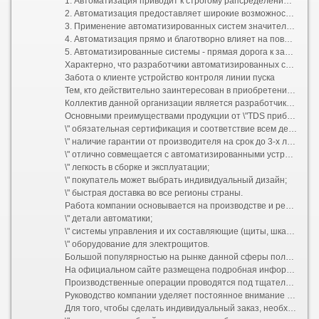
1. Автоматизация приводит к строгому рапсределению задач и четкому их выполнению. Из этого следует, что крайне необходимо систематически и глубоко изучать не только сами автоматизированные системы, но и их взаимодействие между собой. Такое знание дает работникам предприятий возможность более глубокого понимания происходящих процессов и оценки величины взноса различных элементов в процесс производства.
2. Автоматизация предоставляет широкие возможности применения новых видов техники и технологий, опираясь на быстрое и надежное управление всеми процессами.
3. Применение автоматизированных систем значительно повышает эффективность управления и безопасность всех элементов в ходе эксплуатации. Также она конкретно помогает руководству решать вопросы, касающиеся экономии не только денежных ресурсов, но и других. Вдобавок ко всему, данные системы позволяют освободить человека от монотонного ручного труда, а также от работы во вредных условиях.
4. Автоматизация прямо и благотворно влияет на повышение эффективности труда и его производительность, позволяет оптимизировать количество занятых работников на конкретном производстве.
5. Автоматизированные системы - прямая дорога к заводам - автоматам будущего.
Характерно, что разработчики автоматизированных систем управления и контроля далеко не сразу оценили весь эффект от их внедрения. Полное понимание важности происшедшего пришло позднее - во время последующей эксплуатации.
Забота о клиенте устройство контроля линии пуска
Тем, кто действительно заинтересован в приобретении самых совершенных образцов современных средств автоматизации, необходимо обратиться к профессионалам из компании \"TDS прибор\" tdspribor.ru.
Коллектив данной организации является разработчиком инновационных решений в области пожарной и инженерной автоматики. В ходе проведения исследовательских и конструкторских работ используются последние технологические достижения, которые вместе с прогрессивным мышлением персонала создают образцы продукции высокого качества.
Основными преимуществами продукции от \"TDS прибор\" являются:
\" обязательная сертификация и соответствие всем действующим ГОСТам;
\" наличие гарантии от производителя на срок до 3-х лет;
\" отлично совмещается с автоматизированными устройствами от других разработчиков;
\" легкость в сборке и эксплуатации;
\" покупатель может выбрать индивидуальный дизайн;
\" быстрая доставка во все регионы страны.
Работа компании основывается на производстве и реализации товаров для систем божарной безопасности, а также:
\" детали автоматики;
\" системы управления и их составляющие (щиты, шкафы, пульты);
\" оборудование для электрощитов.
Большой популярностью на рынке данной сферы пользуются специально произведненные приборы, которые отличаются высоким уровнем универсальности. При необходимости компания может выполнить заказ на индивидуальную разработку системы.
На официальном сайте размещена подробная информация о том, какие предложения уже готовы к реализации, это поможет сократить время на сборку и осуществление доставки.
Производственные операции проводятся под тщательным контролем на всех этапах. Это позволяет гарантировать качество всей выпускаемой продукции. В ходе работ используются составные элементы конструкции от ведущих производителей электротехнической отрасли.
Руководство компании уделяет постоянное внимание поддержанию ее имиджа и прикладывает максимальные усилия для дальнейшего расширения спектра предоставляемых услуг.
Для того, чтобы сделать индивидуальный заказ, необходимо: